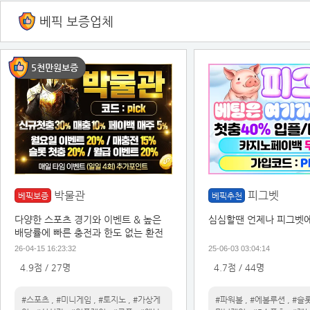
베픽 보증업체
5천만원보증
박물관
피그벳
베픽보증
베픽추천
다양한 스포츠 경기와 이벤트 & 높은
심심할땐 언제나 피그벳에
배당률에 빠른 충전과 한도 없는 환전
26-04-15 16:23:32
25-06-03 03:04:14
4.9점 / 27명
4.7점 / 44명
#스포츠
,
#미니게임
,
#토지노
,
#가상게
#파워볼
,
#에볼루션
,
#슬