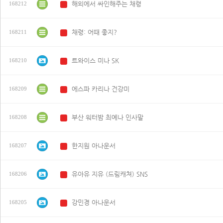
해외에서 싸인해주는 채령
168212
N
채령: 어때 좋지?
168211
N
트와이스 미나 SK
168210
N
에스파 카리나 건강미
168209
N
부산 워터밤 최예나 인사말
168208
N
한지원 아나운서
168207
N
유아유 지유 (드림캐쳐) SNS
168206
N
강민경 아나운서
168205
N