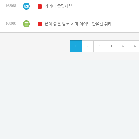
카리나 중딩시절
168088
N
많이 짧은 얼룩 치마 아이브 안유진 뒤태
168087
N
1
2
3
4
5
6