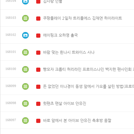
김사랑 인별
168104
N
쿠팡플레이 2일차 트리플에스 김채연 하이라이트
168103
N
에이핑크 오하영 출국
168102
N
바람 맞는 흰나시 트와이스 사나
168101
N
빵모자 크롭티 허리라인 프로미스나인 백지헌 팬사인회
168100
N
돈 없었던 이나경이 동생 앞에서 가오를 살린 방법(프로
168099
N
핫팬츠 맨살 아이브 안유진
168098
N
바로 앞에서 본 아이브 안유진 측후방 움짤
168097
N