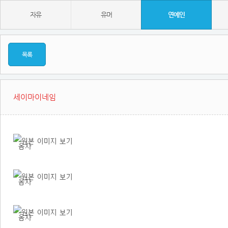
자유
유머
연예인
목록
세이마이네임