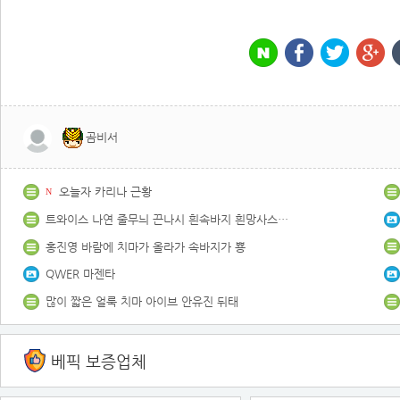
곰비서
오늘자 카리나 근황
N
트와이스 나연 줄무늬 끈나시 흰속바지 흰망사스타킹
홍진영 바람에 치마가 올라가 속바지가 뿅
QWER 마젠타
많이 짧은 얼룩 치마 아이브 안유진 뒤태
베픽 보증업체