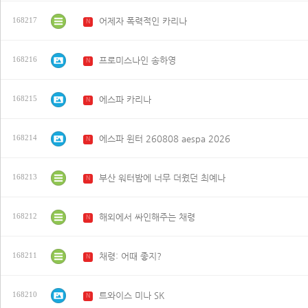
어제자 폭력적인 카리나
168217
N
프로미스나인 송하영
168216
N
에스파 카리나
168215
N
에스파 윈터 260808 aespa 2026
168214
N
부산 워터밤에 너무 더웠던 최예나
168213
N
해외에서 싸인해주는 채령
168212
N
채령: 어때 좋지?
168211
N
트와이스 미나 SK
168210
N