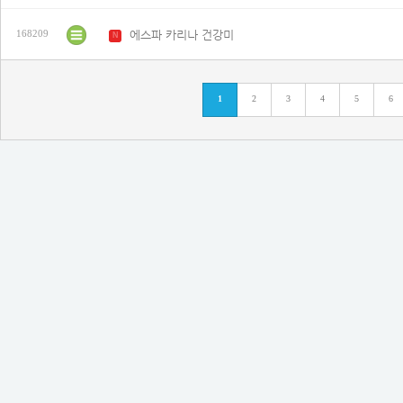
에스파 카리나 건강미
168209
N
1
2
3
4
5
6