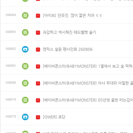
[아이브] 안유진, 많이 짧은 치마 ㄷㄷ
168084
N
과감하고 섹시해진 레드벨벳 슬기
168083
N
엔믹스 설윤 팬사인회 260806
168082
N
168081
N
168080
N
168079
N
[QWER] 쵸단
168078
N