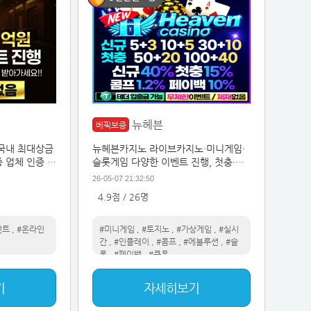
뉴헤븐
베픽보증
국내 최대상금
뉴헤븐카지노 라이브카지노·미니게임·
 업체 인증 사
슬롯게임 다양한 이벤트 진행, 첫충·재
충·페이백 혜택과 빠른충전 무제한환전
26-05-07 21:32:50
지원
4.9점 / 26명
먼트
,
#온라인
#미니게임
,
#토지노
,
#가상게임
,
#실시
간
,
#인플레이
,
#콤프
,
#에볼루션
,
#슬
롯
,
#페이백
,
#쿠폰
기
자세히보기