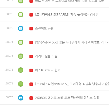
바로 앞에서 본 트와이스 미나 밀착 지름 원피스 몸매
168077
N
[르세라핌/LE SSERAFIM] 가슴 출렁이는 김채원
168076
N
소진이모 근황
168075
N
[엔믹스/NMIXX] 설윤 무대위에서 지리고 아찔한 기마
168074
N
카리나 실물 느낌
168073
N
에스파 카리나 윈터
168072
N
168071
N
260806 메이크 스타 도쿄 팬산인회 엔믹스 설윤
168070
N