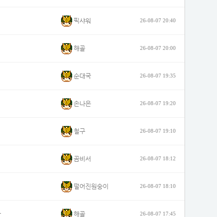
픽샤워
26-08-07 20:40
해골
26-08-07 20:00
순대국
26-08-07 19:35
손나은
26-08-07 19:20
철구
26-08-07 19:10
곰비서
26-08-07 18:12
떨어진원숭이
26-08-07 18:10
해골
살
26-08-07 17:45