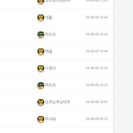
오쿠오쿠오타쿠
26-08-06 12:05
애플
26-08-06 10:44
픽도리
26-08-06 10:41
해골
26-08-06 10:40
이영자
26-08-06 10:30
픽도리
26-08-06 10:25
오쿠오쿠오타쿠
26-08-06 10:05
픽샤워
26-08-06 09:55