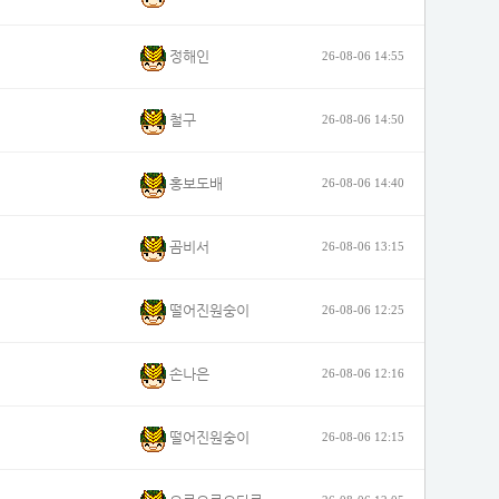
정해인
26-08-06 14:55
철구
26-08-06 14:50
홍보도배
26-08-06 14:40
곰비서
26-08-06 13:15
떨어진원숭이
26-08-06 12:25
손나은
26-08-06 12:16
떨어진원숭이
26-08-06 12:15