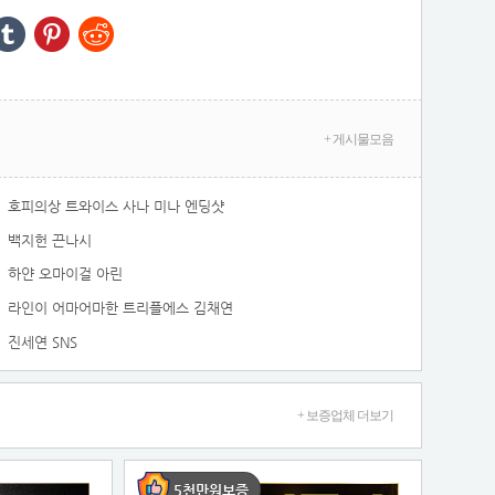
+ 게시물모음
호피의상 트와이스 사나 미나 엔딩샷
백지헌 끈나시
하얀 오마이걸 아린
라인이 어마어마한 트리플에스 김채연
진세연 SNS
+ 보증업체 더보기
5천만원보증