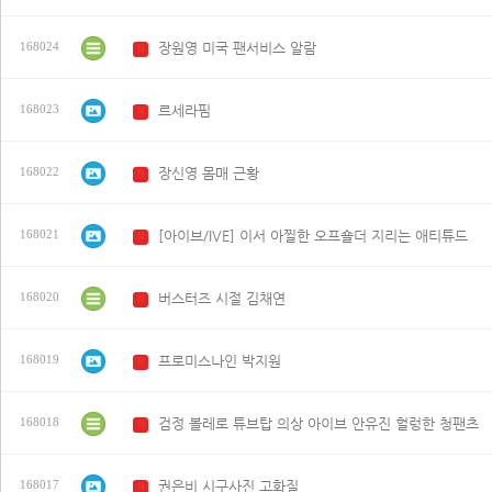
장원영 미국 팬서비스 알람
168024
N
르세라핌
168023
N
장신영 몸매 근황
168022
N
[아이브/IVE] 이서 아찔한 오프숄더 지리는 애티튜드
168021
N
버스터즈 시절 김채연
168020
N
프로미스나인 박지원
168019
N
검정 볼레로 튜브탑 의상 아이브 안유진 헐렁한 청팬츠
168018
N
권은비 시구사진 고화질
168017
N