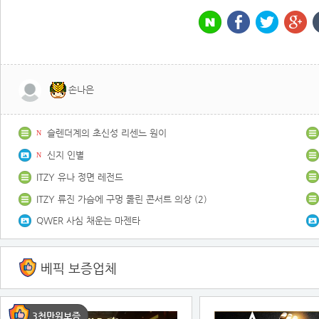
손나은
슬렌더계의 초신성 리센느 원이
N
신지 인별
N
ITZY 유나 정면 레전드
ITZY 류진 가슴에 구멍 뚫린 콘서트 의상 (2)
QWER 사심 채운는 마젠타
베픽 보증업체
3천만원보증