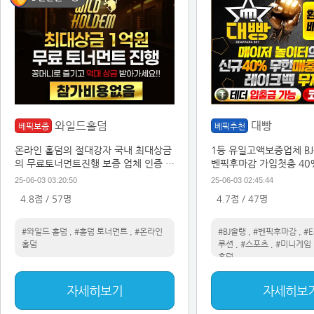
와일드홀덤
대빵
베픽보증
베픽추천
온라인 홀덤의 절대강자 국내 최대상금
1등 유일고액보증업체 B
의 무료토너먼트진행 보증 업체 인증 사
벤픽후마감 가입첫충 40
이트
벤트
25-06-03 03:20:50
25-06-03 02:45:44
4.8점 / 57명
4.7점 / 47명
#와일드 홀덤
,
#홀덤 토너먼트
,
#온라인
#BJ솔랭
,
#벤픽후마감
,
#
홀덤
루션
,
#스포츠
,
#미니게임
홀덤
자세히보기
자세히보