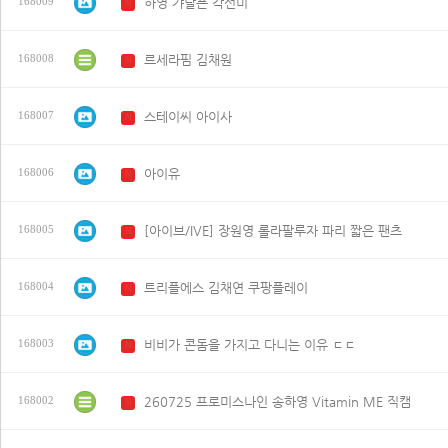
하영 갸날픈 각선미
168009
N
르세라핌 김채원
168008
N
스테이씨 아이사
168007
N
아이유
168006
N
[아이브/IVE] 장원영 롤라팔루자 파리 짧은 팬츠
168005
N
트리플에스 김채연 쿠팡플레이
168004
N
비비가 콘돔을 가지고 다니는 이유 ㄷㄷ
168003
N
260725 프로미스나인 송하영 Vitamin ME 직캠
168002
N