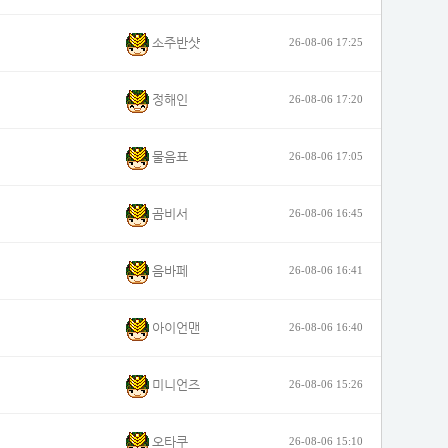
소주반샷
26-08-06 17:25
정해인
26-08-06 17:20
물음표
26-08-06 17:05
곰비서
26-08-06 16:45
음바페
26-08-06 16:41
아이언맨
26-08-06 16:40
미니언즈
26-08-06 15:26
오타쿠
26-08-06 15:10