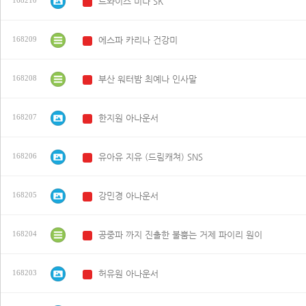
트와이스 미나 SK
168210
N
에스파 카리나 건강미
168209
N
부산 워터밤 최예나 인사말
168208
N
한지원 아나운서
168207
N
유아유 지유 (드림캐쳐) SNS
168206
N
강민경 아나운서
168205
N
공중파 까지 진출한 불뿜는 거제 파이리 원이
168204
N
허유원 아나운서
168203
N