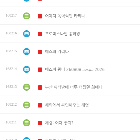
어제자 폭력적인 카리나
168217
N
프로미스나인 송하영
168216
N
에스파 카리나
168215
N
에스파 윈터 260808 aespa 2026
168214
N
부산 워터밤에 너무 더웠던 최예나
168213
N
해외에서 싸인해주는 채령
168212
N
채령: 어때 좋지?
168211
N