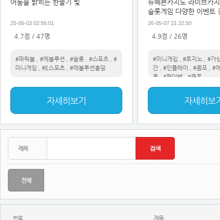
어둠을 밝히는 한줄기 빛
뉴헤븐카지노 라이브카지
슬롯게임 다양한 이벤트 진
충·페이백 혜택과 빠른충
25-06-03 02:56:01
26-05-07 21:32:50
지원
4.7점 / 47명
4.9점 / 26명
#파워볼
,
#에볼루션
,
#슬롯
,
#스포츠
,
#
#미니게임
,
#토지노
,
#가
미니게임
,
#E스포츠
,
#레볼루션홀덤
간
,
#인플레이
,
#콤프
,
#
롯
,
#페이백
,
#쿠폰
자세히보기
자세히보
전체
번호
제목