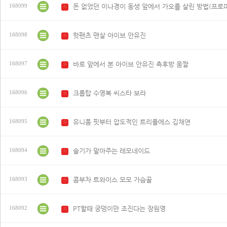
돈 없었던 이나경이 동생 앞에서 가오를 살린 방법(프로
168099
N
핫팬츠 맨살 아이브 안유진
168098
N
바로 앞에서 본 아이브 안유진 측후방 움짤
168097
N
크롭탑 수영복 씨스타 보라
168096
N
유니폼 핏부터 압도적인 트리플에스 김채연
168095
N
슬기가 말아주는 레모네이드
168094
N
콤부차 트와이스 모모 가슴골
168093
N
PT할때 궁뎅이만 조진다는 장원영
168092
N