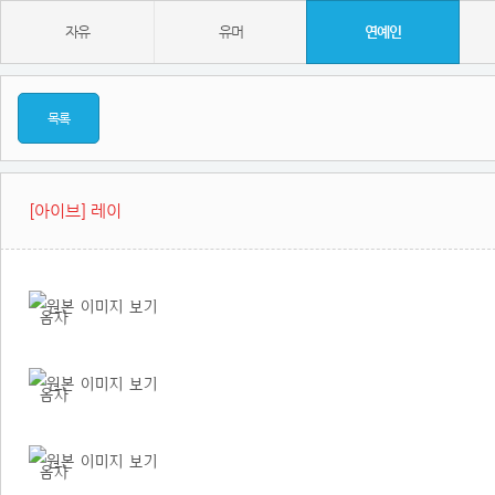
자유
유머
연예인
목록
[아이브] 레이