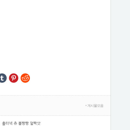
+ 게시물모음
홀터넥 츄 볼빵빵 얼빡샷