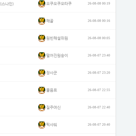
오쿠오쿠오타쿠
미스나인)
26-08-08 00:19
해골
26-08-08 00:16
원빈해설위원
26-08-08 00:05
떨어진원숭이
26-08-07 23:40
장사꾼
26-08-07 23:20
물음표
26-08-07 22:55
질주머신
26-08-07 22:40
픽샤워
26-08-07 20:40