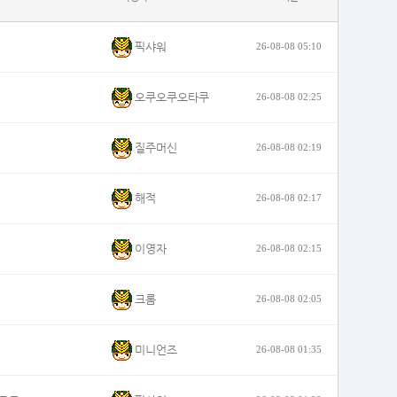
픽샤워
26-08-08 05:10
오쿠오쿠오타쿠
26-08-08 02:25
질주머신
26-08-08 02:19
해적
26-08-08 02:17
이영자
26-08-08 02:15
크롬
26-08-08 02:05
미니언즈
26-08-08 01:35