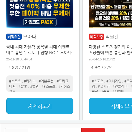
모아나
박물관
베픽추천
베픽보증
국내 최대 자본력 종목별 최대 이벤트
다양한 스포츠 경기와 이
매주 홀덤 무료토너 진행 NO.1 모아나
배당률에 빠른 충전과 한
25-11-10 08:44:54
26-04-15 16:23:32
4.8점 / 21명
4.9점 / 27명
#스포츠
,
#카지노
,
#에볼루션
,
#프라그
#스포츠
,
#미니게임
,
#토
마틱
,
#슬롯
,
#홀덤
,
#E스포츠
,
#가상스
임
,
#실시간
,
#인플레이
,
포츠
루션
,
#슬롯
,
#페이백
자세히보기
자세히보