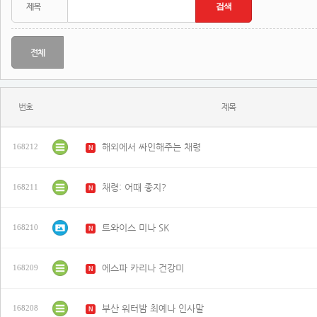
전체
번호
제목
해외에서 싸인해주는 채령
168212
N
채령: 어때 좋지?
168211
N
트와이스 미나 SK
168210
N
에스파 카리나 건강미
168209
N
부산 워터밤 최예나 인사말
168208
N