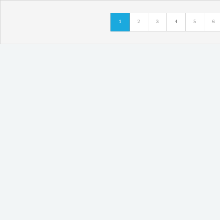
1
2
3
4
5
6