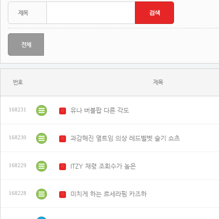
전체
번호
제목
유나 버블팝 다른 각도
168231
N
과감해진 옆트임 의상 레드벨벳 슬기 쇼츠
168230
N
ITZY 채령 조회수가 높은
168229
N
미치게 하는 르세라핌 카즈하
168228
N