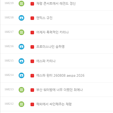
채령 콘서트에서 레전드 갱신
168219
N
엔믹스 규진
168218
N
어제자 폭력적인 카리나
168217
N
프로미스나인 송하영
168216
N
에스파 카리나
168215
N
에스파 윈터 260808 aespa 2026
168214
N
부산 워터밤에 너무 더웠던 최예나
168213
N
해외에서 싸인해주는 채령
168212
N