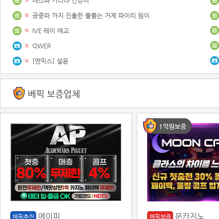
에스파 카리나 건강미
N
공중파 까지 진출한 불뿜는 거제 파이리 원이
N
IVE 레이 애교
N
QWER
N
[엔믹스] 설윤
N
베픽 보증업체
1억원보증
에이피
문카지노
베픽추천
베픽보증