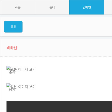
자유
유머
연예인
목록
박하선