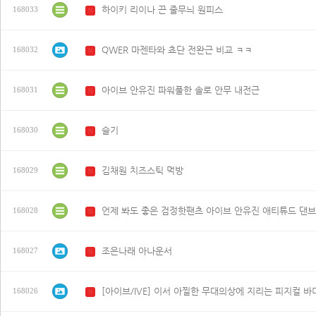
하이키 리이나 끈 줄무늬 원피스
168033
N
QWER 마젠타와 쵸단 전완근 비교 ㅋㅋ
168032
N
아이브 안유진 파워풀한 솔로 안무 내전근
168031
N
슬기
168030
N
김채원 치즈스틱 먹방
168029
N
언제 봐도 좋은 검정핫팬츠 아이브 안유진 애티튜드 댄브
168028
N
조은나래 아나운서
168027
N
[아이브/IVE] 이서 아찔한 무대의상에 지리는 피지컬 
168026
N