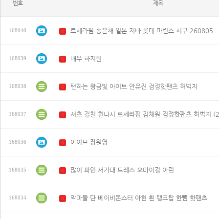
번호
제목
르세라핌 홍은채 일본 지바 롯데 마린스 시구 260805
168040
N
배우 하지원
168039
N
턴하는 황금빛 아이브 안유진 검정핫팬츠 허벅지
168038
N
셔츠 걸친 흰나시 르세라핌 김채원 검정핫팬츠 허벅지 (2
168037
N
아이브 장원영
168036
N
많이 파인 서가대 드레스 오마이걸 아린
168035
N
악마뿔 단 베이비몬스터 아현 흰 탱크탑 한뼘 핫팬츠
168034
N