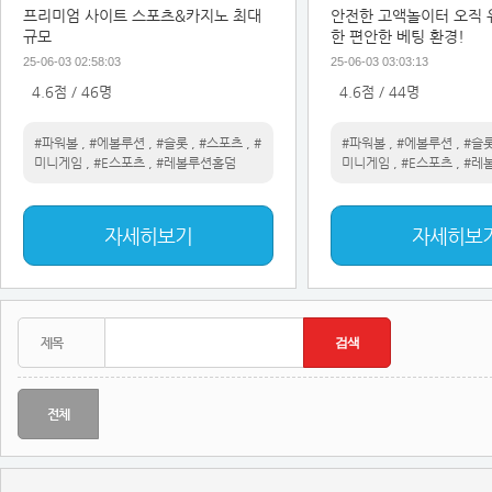
프리미엄 사이트 스포츠&카지노 최대
안전한 고액놀이터 오직 
규모
한 편안한 베팅 환경!
25-06-03 02:58:03
25-06-03 03:03:13
4.6점 / 46명
4.6점 / 44명
#파워볼
,
#에볼루션
,
#슬롯
,
#스포츠
,
#
#파워볼
,
#에볼루션
,
#슬
미니게임
,
#E스포츠
,
#레볼루션홀덤
미니게임
,
#E스포츠
,
#레
자세히보기
자세히보
전체