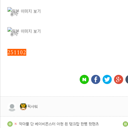
251102
픽샤워
악마뿔 단 베이비몬스터 아현 흰 탱크탑 한뼘 핫팬츠
N