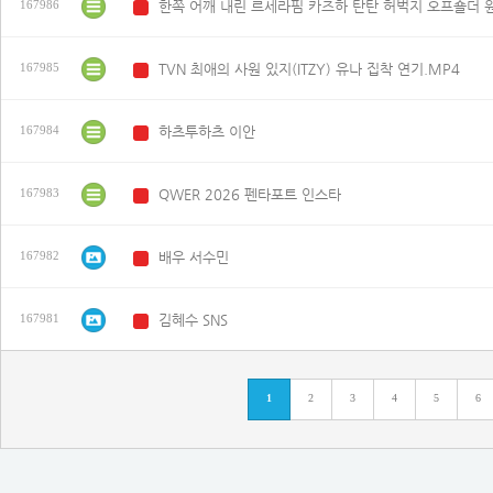
167986
N
TVN 최애의 사원 있지(ITZY) 유나 집착 연기.MP4
167985
N
하츠투하츠 이안
167984
N
QWER 2026 펜타포트 인스타
167983
N
배우 서수민
167982
N
김혜수 SNS
167981
N
1
2
3
4
5
6