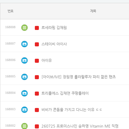
번호
제목
르세라핌 김채원
168008
N
스테이씨 아이사
168007
N
아이유
168006
N
[아이브/IVE] 장원영 롤라팔루자 파리 짧은 팬츠
168005
N
트리플에스 김채연 쿠팡플레이
168004
N
비비가 콘돔을 가지고 다니는 이유 ㄷㄷ
168003
N
260725 프로미스나인 송하영 Vitamin ME 직캠
168002
N