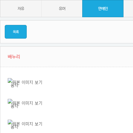
자유
유머
연예인
목록
배누리