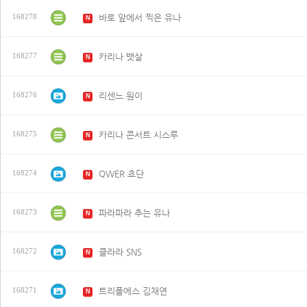
바로 앞에서 찍은 유나
168278
N
카리나 뱃살
168277
N
리센느 원이
168276
N
카리나 콘서트 시스루
168275
N
QWER 쵸단
168274
N
파라파라 추는 유나
168273
N
클라라 SNS
168272
N
트리플에스 김채연
168271
N