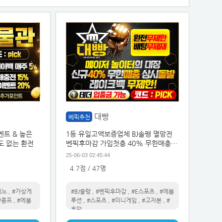
대빵
베픽추천
벤트 & 높은
1등 유일고액보증업체 BJ솔랭 멸망전
도 없는 환전
벤픽후마감 가입첫충 40% 무한매충이
벤트
25-06-03 02:45:44
4.7점 / 47명
지노
,
#가상게
#BJ솔랭
,
#벤픽후마감
,
#E스포츠
,
#에볼
#콤프
,
#에볼
루션
,
#스포츠
,
#미니게임
,
#고자본
,
#
홀덤