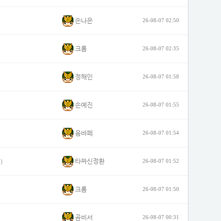
손나은
26-08-07 02:50
크롬
26-08-07 02:35
정해인
26-08-07 01:58
손예진
26-08-07 01:55
음바페
26-08-07 01:54
타짜신정환
)
26-08-07 01:52
크롬
26-08-07 01:50
곰비서
26-08-07 00:31