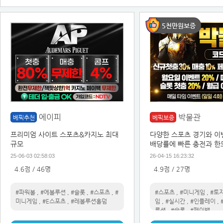
5천만원보증
에이피
박물관
베픽추천
베픽보증
프리미엄 사이트 스포츠&카지노 최대
다양한 스포츠 경기와 이
규모
배당률에 빠른 충전과 한
25-06-03 02:58:03
26-04-15 16:23:32
4.6점 / 46명
4.9점 / 27명
#파워볼
,
#에볼루션
,
#슬롯
,
#스포츠
,
#
#스포츠
,
#미니게임
,
#토
미니게임
,
#E스포츠
,
#레볼루션홀덤
임
,
#실시간
,
#인플레이
,
루션
,
#슬롯
,
#페이백