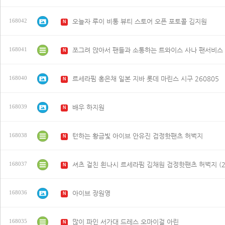
오늘자 루이 비통 뷰티 스토어 오픈 포토콜 김지원
168042
N
쪼그려 앉아서 팬들과 소통하는 트와이스 사나 팬서비스
168041
N
르세라핌 홍은채 일본 지바 롯데 마린스 시구 260805
168040
N
배우 하지원
168039
N
턴하는 황금빛 아이브 안유진 검정핫팬츠 허벅지
168038
N
셔츠 걸친 흰나시 르세라핌 김채원 검정핫팬츠 허벅지 (2
168037
N
아이브 장원영
168036
N
많이 파인 서가대 드레스 오마이걸 아린
168035
N