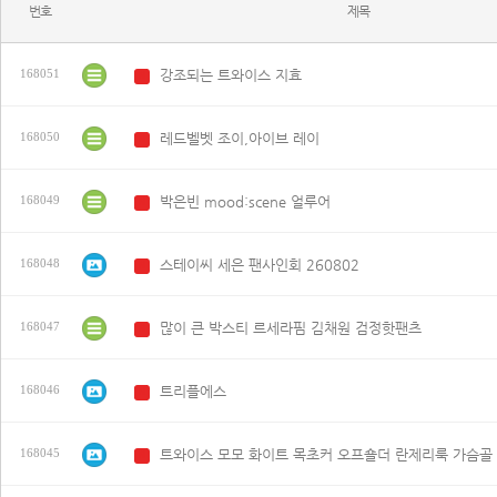
번호
제목
강조되는 트와이스 지효
168051
N
레드벨벳 조이,아이브 레이
168050
N
박은빈 mood:scene 얼루어
168049
N
스테이씨 세은 팬사인회 260802
168048
N
많이 큰 박스티 르세라핌 김채원 검정핫팬츠
168047
N
트리플에스
168046
N
트와이스 모모 화이트 목초커 오프숄더 란제리룩 가슴골
168045
N