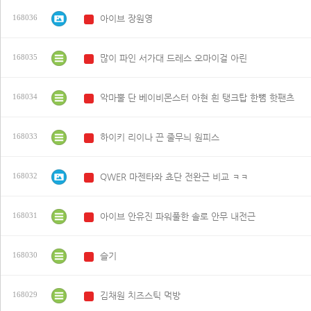
아이브 장원영
168036
N
많이 파인 서가대 드레스 오마이걸 아린
168035
N
악마뿔 단 베이비몬스터 아현 흰 탱크탑 한뼘 핫팬츠
168034
N
하이키 리이나 끈 줄무늬 원피스
168033
N
QWER 마젠타와 쵸단 전완근 비교 ㅋㅋ
168032
N
아이브 안유진 파워풀한 솔로 안무 내전근
168031
N
슬기
168030
N
김채원 치즈스틱 먹방
168029
N