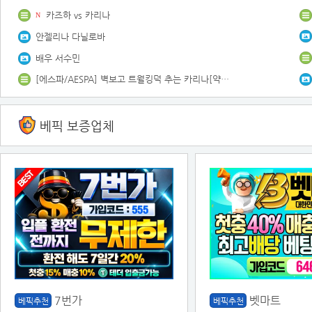
카즈하 vs 카리나
N
안젤리나 다닐로바
배우 서수민
[에스파/AESPA] 벽보고 트월킹덕 추는 카리나[약후]
베픽 보증업체
7번가
벳마트
베픽추천
베픽추천