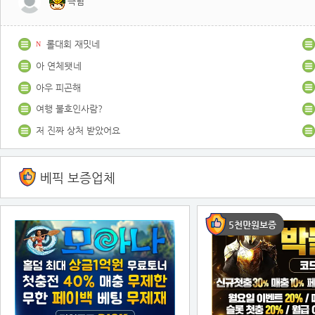
극혐
롤대회 재밋네
N
아 연체됏네
아우 피곤해
여행 불호인사람?
저 진짜 상처 받았어요
베픽 보증업체
5천만원보증