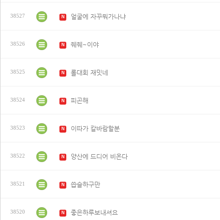
얼굴에 자꾸뭐가나냐
38527
N
줴줴~이야
38526
N
롤대회 재밋네
38525
N
피곤해
38524
N
이따가 칼바람할분
38523
N
양산에 드디어 비온다
38522
N
씁슬하구만
38521
N
좋은하루보내셔요
38520
N