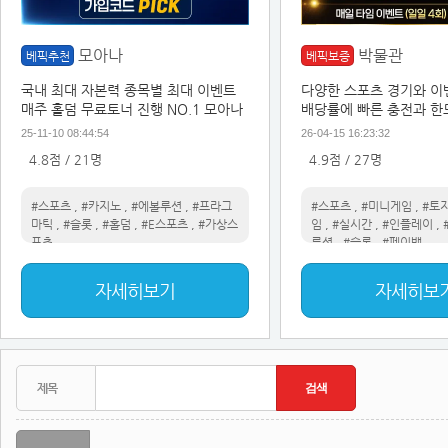
모아나
박물관
베픽추천
베픽보증
국내 최대 자본력 종목별 최대 이벤트
다양한 스포츠 경기와 이
매주 홀덤 무료토너 진행 NO.1 모아나
배당률에 빠른 충전과 한
25-11-10 08:44:54
26-04-15 16:23:32
4.8점 / 21명
4.9점 / 27명
#스포츠
,
#카지노
,
#에볼루션
,
#프라그
#스포츠
,
#미니게임
,
#토
마틱
,
#슬롯
,
#홀덤
,
#E스포츠
,
#가상스
임
,
#실시간
,
#인플레이
,
포츠
루션
,
#슬롯
,
#페이백
자세히보기
자세히보