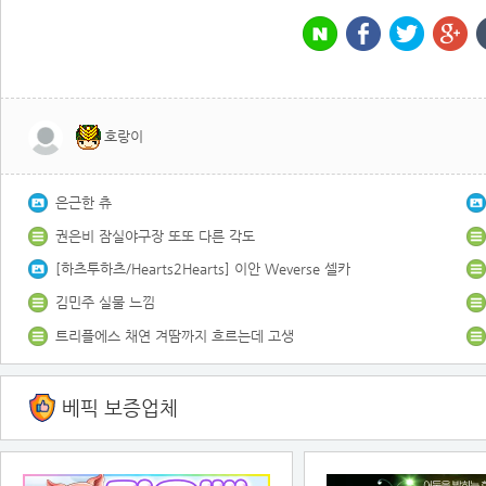
호랑이
은근한 츄
권은비 잠실야구장 또또 다른 각도
[하츠투하츠/Hearts2Hearts] 이안 Weverse 셀카
김민주 실물 느낌
트리플에스 채연 겨땀까지 흐르는데 고생
베픽 보증업체