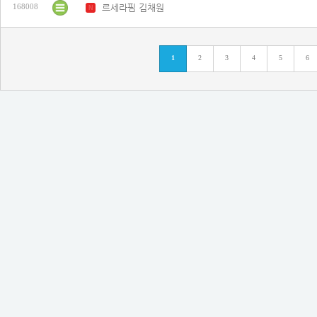
르세라핌 김채원
168008
N
1
2
3
4
5
6