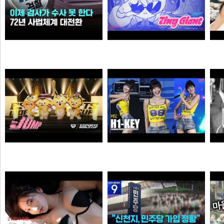
이제 검사가 직접 수사 못 한다…72년 사법체계 대전환421421
자오 EP 「Tiny Giant」 | 젠레스 존 제로
가습기
픽샤워
젠랑이
하이키 옐 직캠 #YEL #H1KEY @260731 정읍물빛축제 ♬ 여름이었다 (Summer Was You)
듣
물음표
픽도리