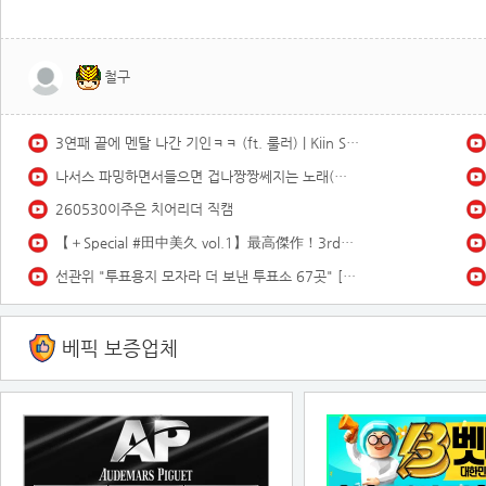
철구
3연패 끝에 멘탈 나간 기인ㅋㅋ (ft. 룰러) | Kiin Stream Highlights
나서스 파밍하면서들으면 겁나짱짱쎄지는 노래(스택1000)듣기좋은 브금
260530이주은 치어리더 직캠
【＋Special #田中美久 vol.1】最高傑作！3rd写真集の“オールアザーカット”＆ムービーを「プラス！」会員だけにお届け♡＜2026年3月後期＞
선관위 "투표용지 모자라 더 보낸 투표소 67곳" [MBN 뉴스7]
베픽 보증업체