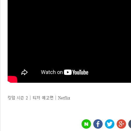
킹덤 시즌 2 | 티저 예고편 | Netflix