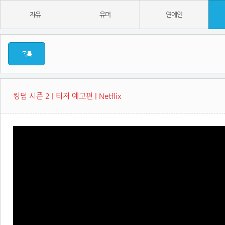
자유
유머
연예인
목록
킹덤 시즌 2 | 티저 예고편 | Netflix