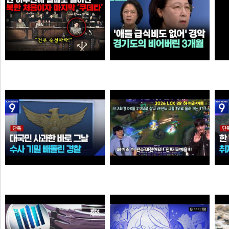
북한에 그나마 남아 있었던 민주주의가 완전히 삭제되고 김일성이 권력을 잡게 된 결정적인 사건
살다살다 미애가 불쌍해 보이는 날도 있구나 ㅋㅋㅋㅋ
추
오타쿠
손예진
[단독] ‘장윤기’ 논란인데…‘경찰관 뺑소니’ 수사 빼돌린 경찰
Welcome, GEN G Peyz
크롬
소주반샷