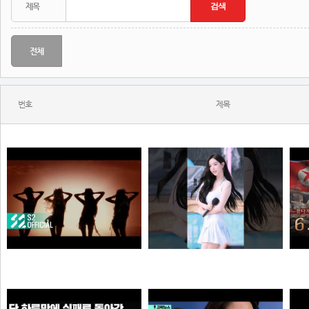
전체
번호
제목
KISS OF LIFE (키스오브라이프) 'SWEAT' Official Music Video
와...ㅈㄴ좋다
N
N
N
원빈해설위원
해골