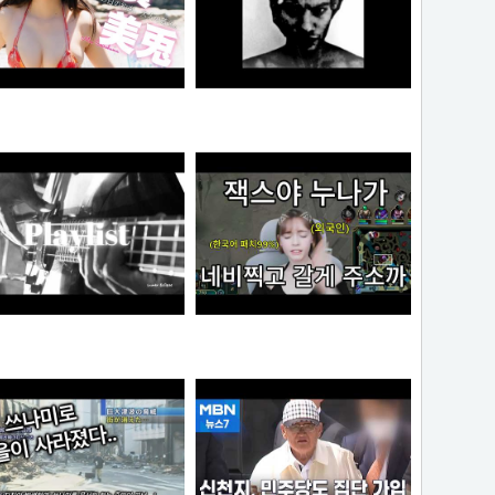
MONSTA - Holdin' On (Skrillex & Nero Remix)
【#白濱美兎】変わらぬあどけなさから、こぼれおちる色気。――デジタル写真集『あの日の約束、大人の答え。』好評発売中！ Miu Shirahama
극혐
곰비서
게
엘프녀가 롤하다 극대노하게된 이유
순대국
오타쿠