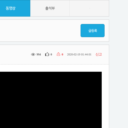
동영상
출석부
-
글등록
신고
994
0
0
2020-02-19 01:44:01