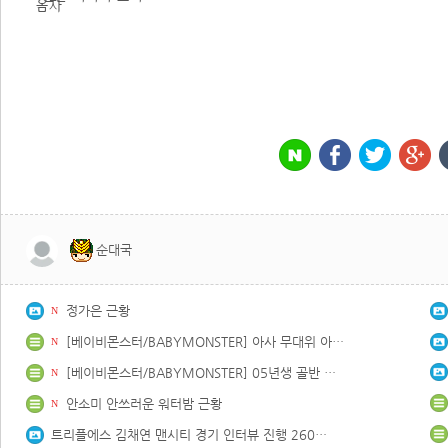
순대국
정가은 근황
N
[베이비몬스터/BABYMONSTER] 아사 무대위 아찔한 골반 트월킹
N
[베이비몬스터/BABYMONSTER] 05년생 골반 터는감이 지린 파리
N
안소미 안쓰러운 워터밤 근황
N
트리플에스 김채연 맨시티 경기 인터뷰 진행 260805