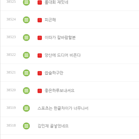
롤대회 재밋네
38525
N
피곤해
38524
N
이따가 칼바람할분
38523
N
양산에 드디어 비온다
38522
N
씁슬하구만
38521
N
좋은하루보내셔요
38520
N
스포츠는 한끝차이가 너무나서
38519
김민재 골넣었네요
38518