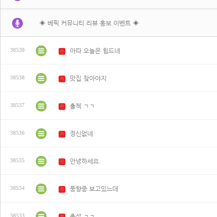
◈ 베픽 커뮤니티 리뷰 홍보 이벤트 ◈
아따 오늘은 힘드네
38539
N
맛집 찾아야지
38538
N
출첵 ㄱㄱ
38537
N
정신없네
38536
N
안녕하세요.
38535
N
풍향중 보고있느데
38534
N
출석 ㄱㄱ
38533
N