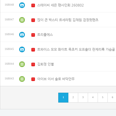
스테이씨 세은 팬사인회 260802
168048
N
많이 큰 박스티 르세라핌 김채원 검정핫팬츠
168047
N
트리플에스
168046
N
트와이스 모모 화이트 목초커 오프숄더 란제리룩 가슴골
168045
N
김희정 인별
168044
N
아이브 이서 솔로 바닥안무
168043
N
1
2
3
4
5
6