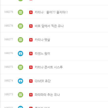
카리나 : 울어?? 울지마!!
168279
N
바로 앞에서 찍은 유나
168278
N
카리나 뱃살
168277
N
리센느 원이
168276
N
카리나 콘서트 시스루
168275
N
QWER 쵸단
168274
N
파라파라 추는 유나
168273
N
168272