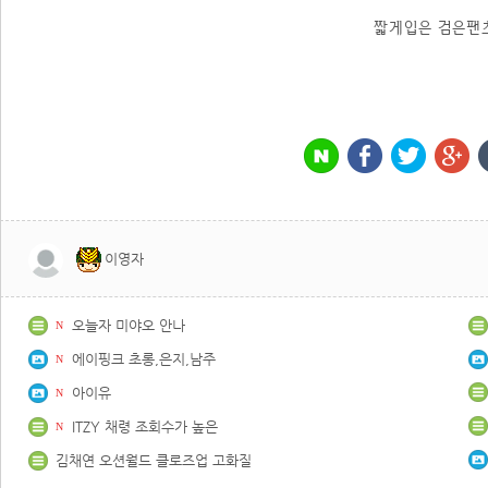
짧게입은 검은팬
이영자
오늘자 미야오 안나
N
에이핑크 초롱,은지,남주
N
아이유
N
ITZY 채령 조회수가 높은
N
김채연 오션월드 클로즈업 고화질