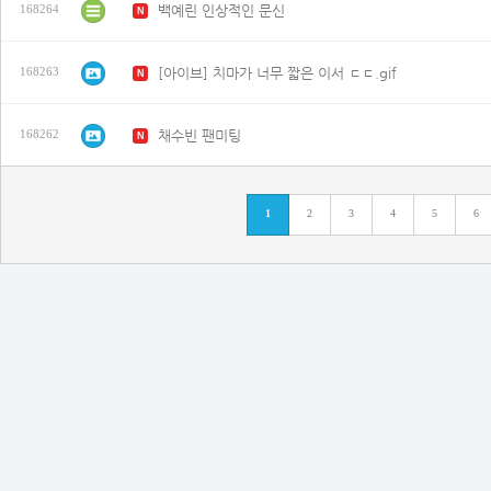
백예린 인상적인 문신
168264
N
[아이브] 치마가 너무 짧은 이서 ㄷㄷ.gif
168263
N
채수빈 팬미팅
168262
N
1
2
3
4
5
6