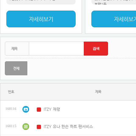
본력1등
자세히보기
자세히보
전체
번호
제목
ITZY 채령
168116
N
ITZY 유나 한손 하트 팬서비스
168115
N