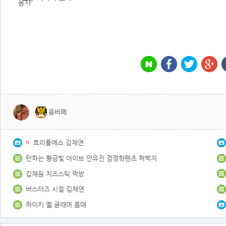
음바페
트리플에스 김채연
N
턴하는 황금빛 아이브 안유진 검정핫팬츠 허벅지
김채원 치즈스틱 먹방
버스터즈 시절 김채연
하이키 옐 글래머 몸매