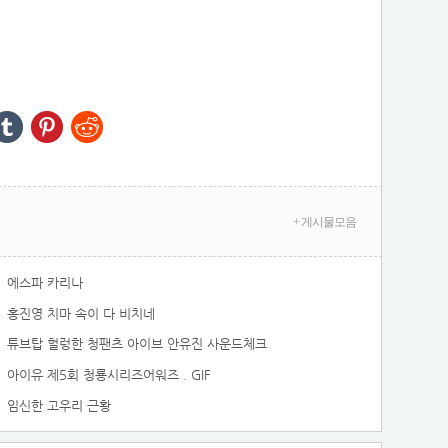
+ 게시물모음
에스파 카리나
홍진영 치마 속이 다 비치네
튜브탑 헐렁한 청팬츠 아이브 안유진 사운드체크
아이유 제5회 청룡시리즈어워즈 . GIF
임신한 고우리 근황