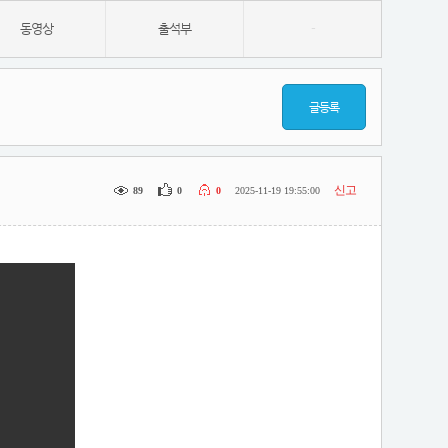
동영상
출석부
-
글등록
신고
89
0
0
2025-11-19 19:55:00