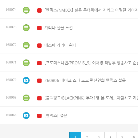
[엔믹스/NMIXX] 설윤 무대위에서 지리고 아찔한 기마
168074
N
카리나 실물 느낌
168073
N
에스파 카리나 윈터
168072
N
168071
N
260806 메이크 스타 도쿄 팬산인회 엔믹스 설윤
168070
N
[블랙핑크/BLACKPINK] 무대1열 본 로제...아찔하고 지린
168069
N
[엔믹스] 설윤
168068
N
1
2
3
4
5
6