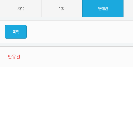
자유
유머
연예인
목록
안유진