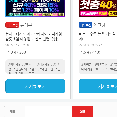
뉴헤븐
에그벳
베픽보증
베픽추천
뉴헤븐카지노 라이브카지노·미니게임·
빠르고 수준 높은 해외식 
슬롯게임 다양한 이벤트 진행, 첫충·재
이터
충·페이백 혜택과 빠른충전 무제한환전
26-05-07 21:32:50
25-06-03 03:05:27
지원
4.9점 / 26명
4.6점 / 44명
#미니게임
,
#토지노
,
#가상게임
,
#실시
#파워볼
,
#에볼루션
,
#슬
간
,
#인플레이
,
#콤프
,
#에볼루션
,
#슬
미니게임
,
#E스포츠
,
#레
롯
,
#페이백
,
#쿠폰
자세히보기
자세히보