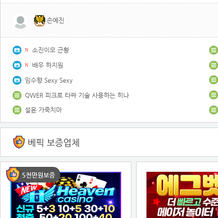
손예진
소진이모 근황
N
배우 하지원
N
임수향 Sexy Sexy
QWER 피크로 타짜 기술 사용하는 히나
설윤 가죽치마
베픽 보증업체
5천만원보증