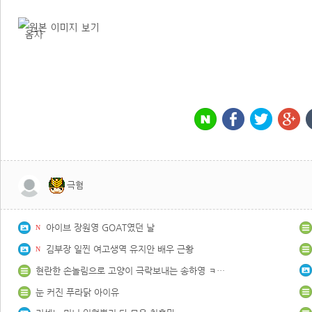
극혐
아이브 장원영 GOAT였던 날
N
김부장 일찐 여고생역 유지안 배우 근황
N
현란한 손놀림으로 고양이 극락보내는 송하영 ㅋㅋ (프로미스나인)
눈 커진 푸라닭 아이유