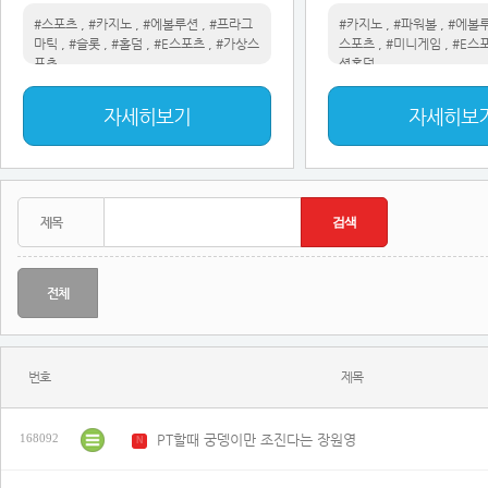
#스포츠
,
#카지노
,
#에볼루션
,
#프라그
#카지노
,
#파워볼
,
#에볼
마틱
,
#슬롯
,
#홀덤
,
#E스포츠
,
#가상스
스포츠
,
#미니게임
,
#E스
포츠
션홀덤
자세히보기
자세히보
전체
번호
제목
PT할때 궁뎅이만 조진다는 장원영
168092
N