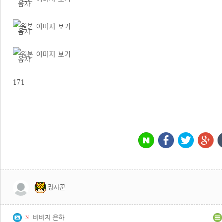
171
장사꾼
비비지 은하
N