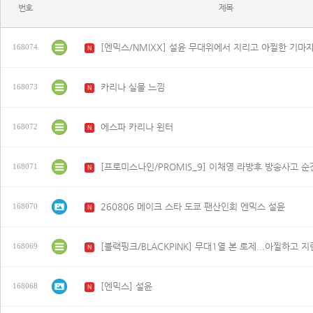
번호
제목
[엔믹스/NMIXX] 설윤 무대위에서 지리고 아찔한 기마
168074
N
카리나 실물 느낌
168073
N
에스파 카리나 윈터
168072
N
168071
N
260806 메이크 스타 도쿄 팬산인회 엔믹스 설윤
168070
N
[블랙핑크/BLACKPINK] 무대1열 본 로제...아찔하고 지린
168069
N
[엔믹스] 설윤
168068
N