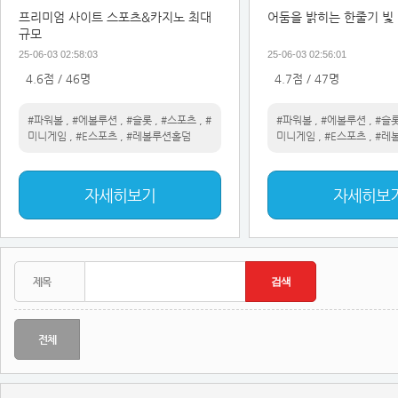
프리미엄 사이트 스포츠&카지노 최대
어둠을 밝히는 한줄기 빛
규모
25-06-03 02:58:03
25-06-03 02:56:01
4.6점 / 46명
4.7점 / 47명
#파워볼
,
#에볼루션
,
#슬롯
,
#스포츠
,
#
#파워볼
,
#에볼루션
,
#슬
미니게임
,
#E스포츠
,
#레볼루션홀덤
미니게임
,
#E스포츠
,
#레
자세히보기
자세히보
전체