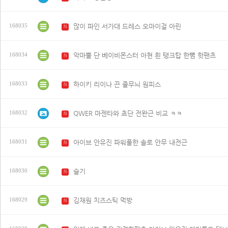
많이 파인 서가대 드레스 오마이걸 아린
168035
N
악마뿔 단 베이비몬스터 아현 흰 탱크탑 한뼘 핫팬츠
168034
N
하이키 리이나 끈 줄무늬 원피스
168033
N
QWER 마젠타와 쵸단 전완근 비교 ㅋㅋ
168032
N
아이브 안유진 파워풀한 솔로 안무 내전근
168031
N
슬기
168030
N
김채원 치즈스틱 먹방
168029
N