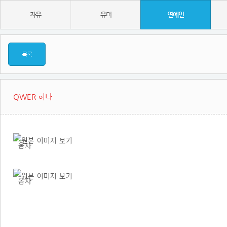
자유
유머
연예인
목록
QWER 히나