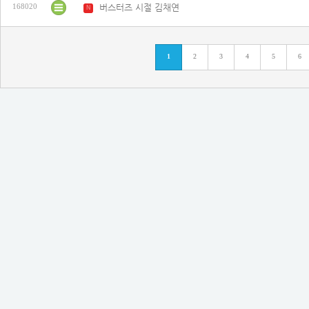
버스터즈 시절 김채연
168020
N
1
2
3
4
5
6