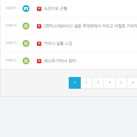
소진이모 근황
168075
N
[엔믹스/NMIXX] 설윤 무대위에서 지리고 아찔한 기마
168074
N
카리나 실물 느낌
168073
N
에스파 카리나 윈터
168072
N
1
2
3
4
5
6