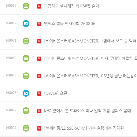
과감하고 섹시해진 레드벨벳 슬기
168083
N
엔믹스 설윤 팬사인회 260806
168082
N
168081
N
168080
N
168079
N
[QWER] 쵸단
168078
N
바로 앞에서 본 트와이스 미나 밀착 지름 원피스 몸매
168077
N
[르세라핌/LE SSERAFIM] 가슴 출렁이는 김채원
168076
N