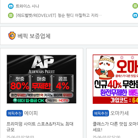
트와이스 사나
[레드벨벳/REDVELVET] 청순 웬디 아찔하고 지리는 볼륨감 모음집
베픽 보증업체
에이피
오마카세
베픽추천
베픽추천
프리미엄 사이트 스포츠&카지노 최대
클래스가 다른 맛집 오마
규모
세요!
25-06-03 02:58:03
25-06-03 02:52:00