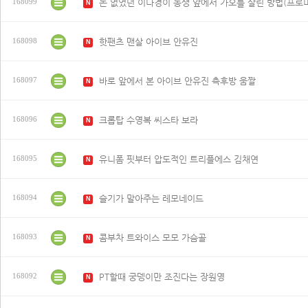
돈 없었던 이나경이 동생 앞에서 가오를 살린 방법(프로
168099
N
핫팬츠 맨살 아이브 안유진
168098
N
바로 앞에서 본 아이브 안유진 측후방 움짤
168097
N
크롭탑 수영복 씨스타 보라
168096
N
유니폼 핏부터 압도적인 트리플에스 김채연
168095
N
슬기가 말아주는 레모네이드
168094
N
콤부차 트와이스 모모 가슴골
168093
N
PT할때 궁뎅이만 조진다는 장원영
168092
N