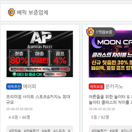
베픽 보증업체
1억원보증
에이피
문카지노
베픽추천
베픽보증
프리미엄 사이트 스포츠&카지노 최대
어른들을 위한 놀이터 &
규모
놀이터 클라스의 차이를
25-06-03 02:58:03
25-06-03 02:26:18
4.6점 / 46명
5점 / 92명
#파워볼
,
#에볼루션
,
#슬롯
,
#스포츠
,
#
#에볼루션
,
#슬롯
,
#미니