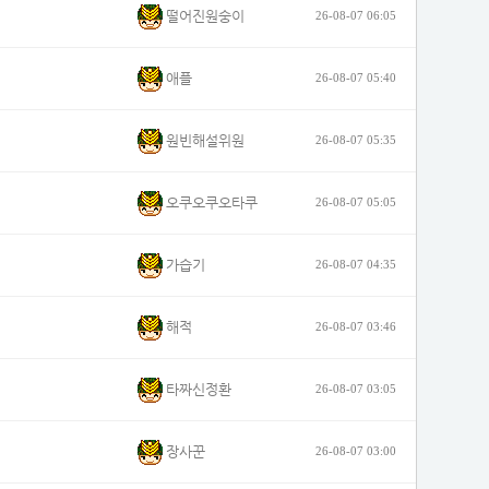
떨어진원숭이
26-08-07 06:05
애플
26-08-07 05:40
원빈해설위원
26-08-07 05:35
오쿠오쿠오타쿠
26-08-07 05:05
가습기
26-08-07 04:35
해적
26-08-07 03:46
타짜신정환
26-08-07 03:05
장사꾼
26-08-07 03:00