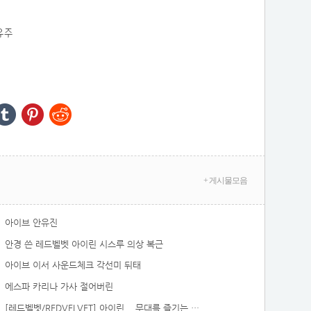
유주
+ 게시물모음
아이브 안유진
안경 쓴 레드벨벳 아이린 시스루 의상 복근
아이브 이서 사운드체크 각선미 뒤태
에스파 카리나 가사 절어버린
[레드벨벳/REDVELVET] 아이린....무대를 즐기는 해맑은 미소