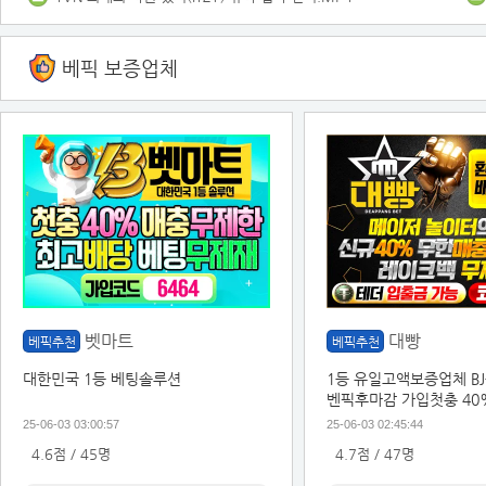
베픽 보증업체
벳마트
대빵
베픽추천
베픽추천
대한민국 1등 베팅솔루션
1등 유일고액보증업체 B
벤픽후마감 가입첫충 40
벤트
25-06-03 03:00:57
25-06-03 02:45:44
4.6점 / 45명
4.7점 / 47명