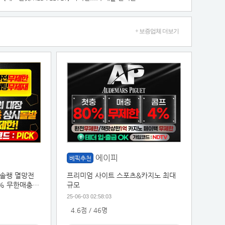
+ 보증업체 더보기
에이피
베픽추천
J솔랭 멸망전
프리미엄 사이트 스포츠&카지노 최대
% 무한매충이
규모
25-06-03 02:58:03
4.6점 / 46명