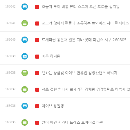
오늘자 루이 비통 뷰티 스토어 오픈 포토콜 김지원
168042
N
쪼그려 앉아서 팬들과 소통하는 트와이스 사나 팬서비스
168041
N
르세라핌 홍은채 일본 지바 롯데 마린스 시구 260805
168040
N
배우 하지원
168039
N
턴하는 황금빛 아이브 안유진 검정핫팬츠 허벅지
168038
N
셔츠 걸친 흰나시 르세라핌 김채원 검정핫팬츠 허벅지 (2
168037
N
아이브 장원영
168036
N
많이 파인 서가대 드레스 오마이걸 아린
168035
N