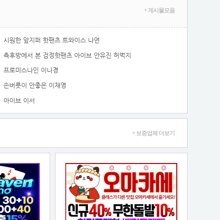
+ 게시물모음
시원한 앞지퍼 핫팬츠 트와이스 나연
측후방에서 본 검정핫팬츠 아이브 안유진 허벅지
프로미스나인 이나경
손버릇이 안좋은 이채영
아이브 이서
+ 보증업체 더보기