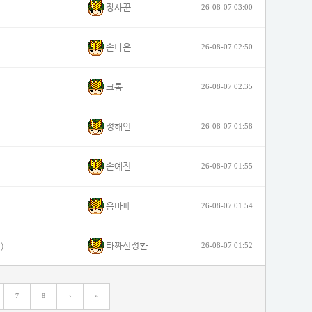
장사꾼
26-08-07 03:00
손나은
26-08-07 02:50
크롬
26-08-07 02:35
정해인
26-08-07 01:58
손예진
26-08-07 01:55
음바페
26-08-07 01:54
타짜신정환
)
26-08-07 01:52
7
8
›
»