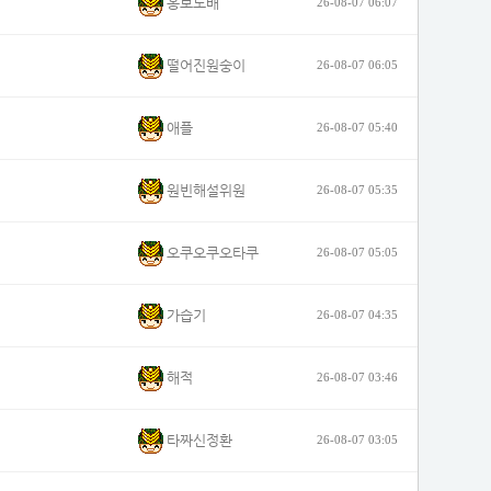
홍보도배
26-08-07 06:07
떨어진원숭이
26-08-07 06:05
애플
26-08-07 05:40
원빈해설위원
26-08-07 05:35
오쿠오쿠오타쿠
26-08-07 05:05
가습기
26-08-07 04:35
해적
26-08-07 03:46
타짜신정환
26-08-07 03:05