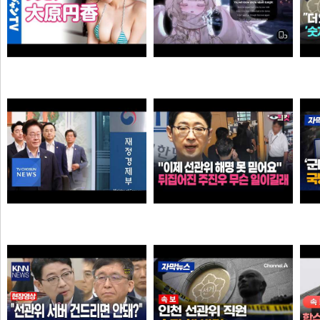
Call Of Silence - Clear Sky remix • Cover: Mirai | Atack on titan ost | Cover - Vtuber
【4Kムービーグラビア】OL×コスプレイヤーの二刀流ヒロイン #大原円香 ちゃんが再登場！“殻を破る”をテーマに可愛らしさも破壊力もパワーアップした水着撮影に最高画質で没入密着！【メイキング】
타짜신정환
손나은
"이제 선관위 해명 못 믿어요" 뒤집어진 주진우 무슨 일이길래
李 아파트 근저당 비판 재경부 게시글 당일 삭제…"대출 막더니 내로남불"
타짜신정환
애플