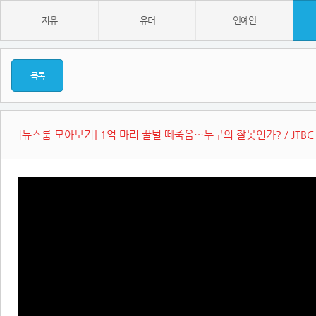
자유
유머
연예인
목록
[뉴스룸 모아보기] 1억 마리 꿀벌 떼죽음…누구의 잘못인가? / JTBC 