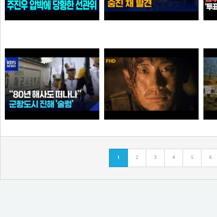
"선관위 서버는 건드리면 안돼?" 주진우 압박에 '당황'한 선관위 사무총장142142421
인천 한 선관위 사무실 직원 숨진 채…유서 발견 [
가습기
곰비서
“80년 해사도 진해 떠나나”…술렁이는 군항도시 /
고지전 – 정전협정 (10/10) | 신하균 류승룡
1
2
3
4
5
6
순대국
타짜신정환