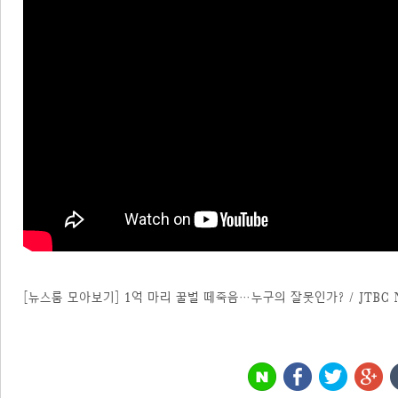
[뉴스룸 모아보기] 1억 마리 꿀벌 떼죽음…누구의 잘못인가? / JTBC N