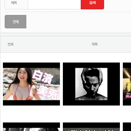
전체
번호
제목
MONSTA - Holdin' On (Skrillex & Nero Remix)
젠
【#白濱美兎】変わらぬあどけなさから、こぼれおちる色気。――デジタル写真集『あの日の約束、大人の答え。』好評発売中！ Miu Shirahama
N
극혐
곰비서