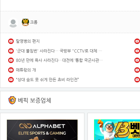
크롬
탈영병의 편지
'군대 불침번' 사라진다… 국방부 "CCTV로 대체 가능"
80년 만에 육사 사라진다…대전에 ‘통합 국군사관학교’ /
매튜렁의 개
“상대 숨도 못 쉬게 만든 쵸비 라인전”
베픽 보증업체