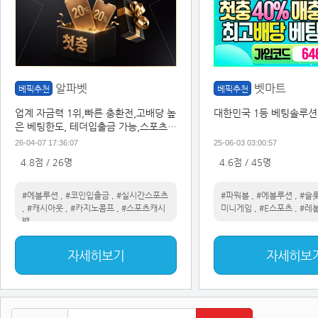
알파벳
벳마트
베픽추천
베픽추천
업계 자금력 1위,빠른 충환전,고배당 높
대한민국 1등 베팅솔루션
은 베팅한도, 테더입출금 가능,스포츠
실시간 베팅 캐시아웃가능
26-04-07 17:36:07
25-06-03 03:00:57
4.8점 / 26명
4.6점 / 45명
#에볼루션
,
#코인입출금
,
#실시간스포츠
#파워볼
,
#에볼루션
,
#슬
,
#캐시아웃
,
#카지노콤프
,
#스포츠캐시
미니게임
,
#E스포츠
,
#레
백
자세히보기
자세히보