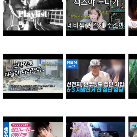
듣게
엘프녀가 롤하다 극대노하게된 이유
순대국
오타쿠
0:41 할아버지 대담한거보소 영압지리네
신천지, 6·3 지방선거 전 민주당 집단 입당…수도권 지역
오쿠오쿠오타쿠
떨어진원숭이