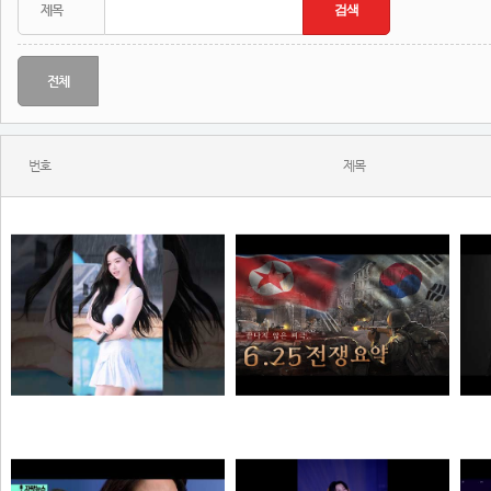
전체
번호
제목
와...ㅈㄴ좋다
한 편으로 알아보는 6.25전쟁
N
N
N
해골
질주머신