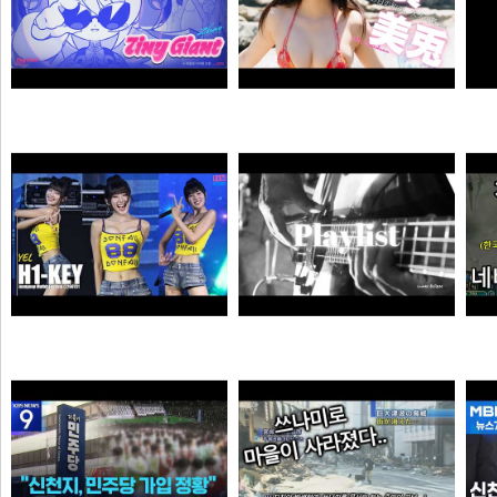
자오 EP 「Tiny Giant」 | 젠레스 존 제로
【#白濱美兎】変わらぬあどけなさから、こぼれおちる色気。――デジタル写真集『あの日の約束、大人の答え。』好評発売中！ Miu Shirahama
픽샤워
곰비서
하이키 옐 직캠 #YEL #H1KEY @260731 정읍물빛축제 ♬ 여름이었다 (Summer Was You)
듣게
픽도리
순대국