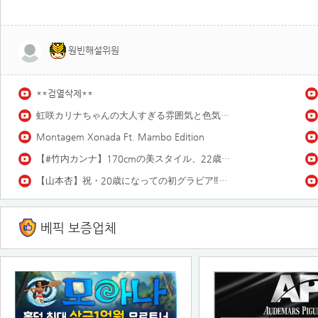
원빈해설위원
**검열삭제**
虹咲カリナちゃんの大人すぎる雰囲気と色気にノックアウト♡ 虹咲カリナ「雨上がり!18歳!!」
Montagem Xonada Ft. Mambo Edition
【#竹内カンナ】170cmの美スタイル、22歳とは思えぬ色気。――デジタル写真集『inevitable signs』好評発売中！ Kanna Takeuchi
【山本杏】祝・20歳になっての初グラビア‼︎ 過去イチ大人なあんころをお届け❤️
베픽 보증업체