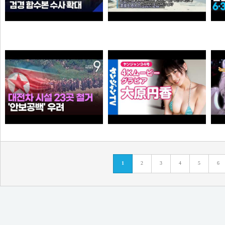
“6·3 지방선거 앞두고 신천지 민주당 가입 정황”…합수본, 수사 확대
0:41 할아버지 대담한거보소 영압지리네
와꾸대장봉준
오쿠오쿠오타쿠
누가좀 말려봐라 ㅋ
【4Kムービーグラビア】OL×コスプレイヤーの二刀流ヒロイン #大原円香 ちゃんが再登場！“殻を破る”をテーマに可愛らしさも破壊力もパワーアップした水着撮影に最高画質で没入密着！【メイキング】
1
2
3
4
5
6
떨어진원숭이
손나은