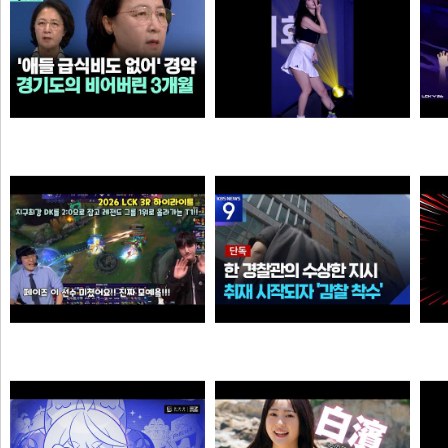
살다살다 미애가 불쌍해 보이는 날도 있구나 ㅋㅋㅋㅋ
추천시 여자친구
N
N
N
손예진
이영자
Welcome, GEN G Peyz
[단독] “안 데려와도 임의동행에 ‘죄명 바꾸기’”…경찰서 조직적 개입?
소주반샷
크롬