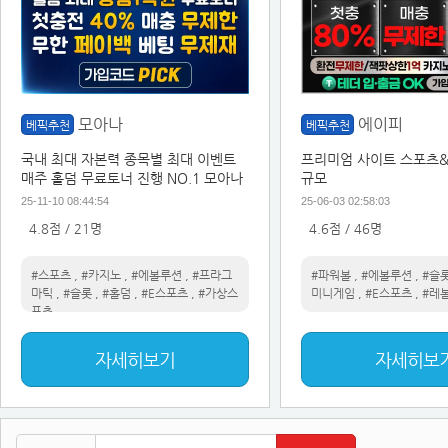
모아나
에이피
베픽추천
베픽추천
국내 최대 자본력 종목별 최대 이벤트
프리미엄 사이트 스포츠
매주 홀덤 무료토너 진행 NO.1 모아나
규모
25-11-10 08:44:54
25-06-03 02:58:03
4.8점 / 21명
4.6점 / 46명
#스포츠
,
#카지노
,
#에볼루션
,
#프라그
#파워볼
,
#에볼루션
,
#슬
마틱
,
#슬롯
,
#홀덤
,
#E스포츠
,
#가상스
미니게임
,
#E스포츠
,
#레
포츠
자세히보기
자세히보