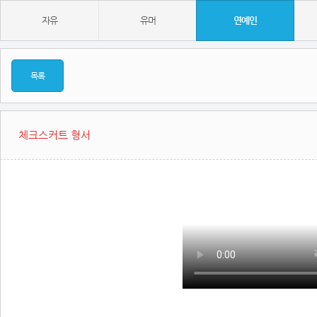
자유
유머
연예인
목록
체크스커트 형서