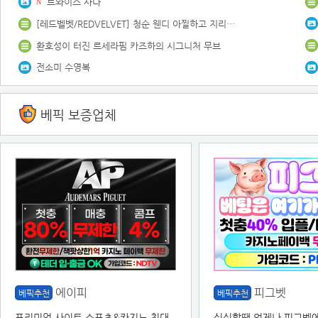
트와이스 사나
N
[레드벨벳/REDVELVET] 청순 웬디 아찔하고 지리는 볼륨감 모음집
환호성이 터진 르세라핌 카즈하의 시그니처 무브
전소미 수영복
베픽 보증업체
에이피
피그벳
베픽추천
베픽추천
프리미엄 사이트 스포츠&카지노 최대
심심할땐 언제나 피그벳에