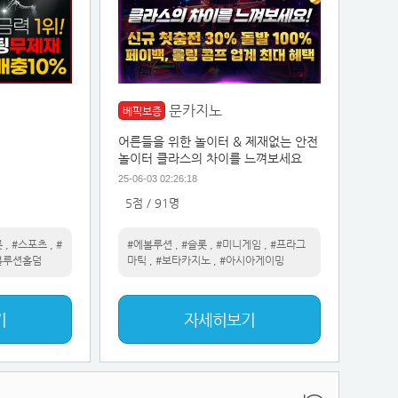
문카지노
베픽보증
!
어른들을 위한 놀이터 & 제재없는 안전
놀이터 클라스의 차이를 느껴보세요
25-06-03 02:26:18
5점 / 91명
롯
,
#스포츠
,
#
#에볼루션
,
#슬롯
,
#미니게임
,
#프라그
볼루션홀덤
마틱
,
#보타카지노
,
#아시아게이밍
기
자세히보기