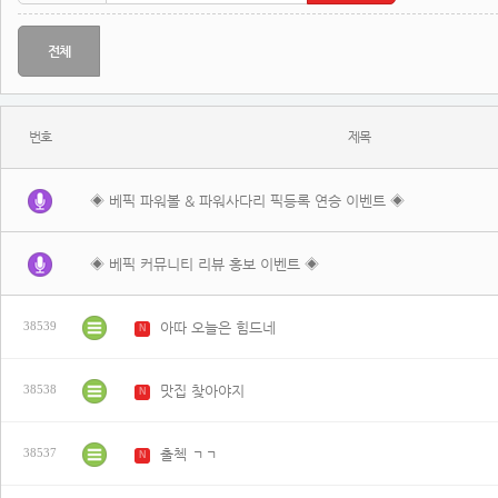
전체
번호
제목
◈ 베픽 파워볼 & 파워사다리 픽등록 연승 이벤트 ◈
◈ 베픽 커뮤니티 리뷰 홍보 이벤트 ◈
아따 오늘은 힘드네
38539
N
맛집 찾아야지
38538
N
출첵 ㄱㄱ
38537
N