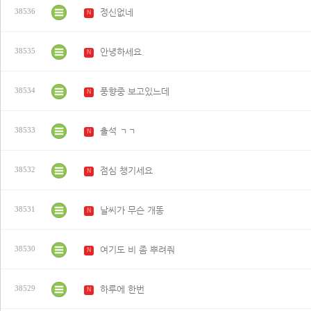
정신없네
38536
N
안녕하세요.
38535
N
풍향중 보고있느데
38534
N
출석 ㄱㄱ
38533
N
점심 챙기세요
38532
N
날씨가 무슨 개똥
38531
N
여기도 비 좀 뿌려줘
38530
N
하루에 한번
38529
N