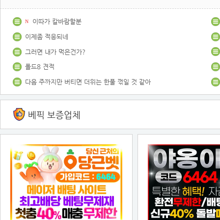
이따가 칼바람할분
N
이제좀 적응되네
그러면 내가 먹은건가?
폴드8 견적
다음 주까지만 버티면 더위는 한풀 꺾일 것 같아
베픽 보증업체