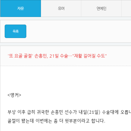
자유
유머
연예인
목록
'또 요골 골절' 손흥민, 21일 수술…"재활 길어질 수도"
<앵커>
부상 이후 급히 귀국한 손흥민 선수가 내일(21일) 수술대에 오릅
골절이 됐는데 이번에는 좀 더 윗부분이라고 합니다.