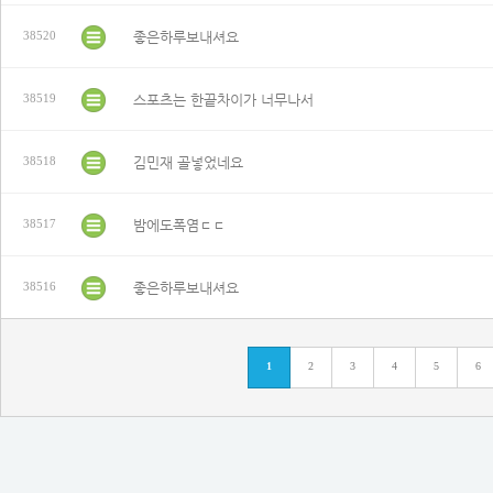
좋은하루보내셔요
38520
스포츠는 한끝차이가 너무나서
38519
김민재 골넣었네요
38518
밤에도폭염ㄷㄷ
38517
좋은하루보내셔요
38516
1
2
3
4
5
6