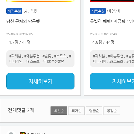
당근벳
야옹이
베픽추천
베픽추천
당신 근처의 당근벳
특별한 혜택! 자금력 1위
25-06-03 03:02:05
25-06-03 02:50:48
4.7점 / 41명
4.8점 / 44명
#파워볼
,
#에볼루션
,
#슬롯
,
#스포츠
,
#
#파워볼
,
#에볼루션
,
#슬
미니게임
,
#E스포츠
,
#레볼루션홀덤
미니게임
,
#E스포츠
,
#레
자세히보기
자세히보
전체댓글
2
개
최신순
과거순
답글순
공감순