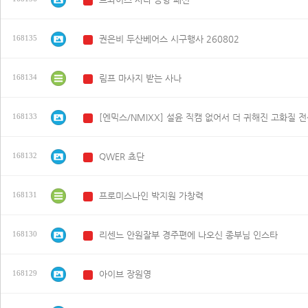
N
권은비 두산베어스 시구행사 260802
168135
N
림프 마사지 받는 사나
168134
N
168133
N
QWER 쵸단
168132
N
프로미스나인 박지원 가창력
168131
N
리센느 안원잘부 경주편에 나오신 종부님 인스타
168130
N
아이브 장원영
168129
N