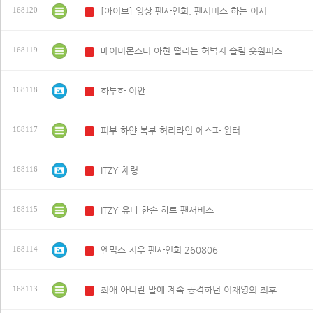
[아이브] 영상 팬사인회, 팬서비스 하는 이서
168120
N
베이비몬스터 아현 떨리는 허벅지 슬림 숏원피스
168119
N
하투하 이안
168118
N
피부 하얀 복부 허리라인 에스파 윈터
168117
N
ITZY 채령
168116
N
ITZY 유나 한손 하트 팬서비스
168115
N
엔믹스 지우 팬사인회 260806
168114
N
최애 아니란 말에 계속 공격하던 이채영의 최후
168113
N