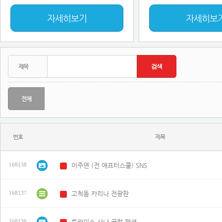
자세히보기
자세히보
전체
번호
제목
이주연 (전 애프터스쿨) SNS
168138
N
고척돔 카리나 전광판
168137
N
트와이스 사나 공항 패션
168136