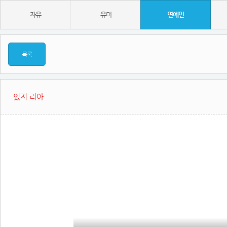
자유
유머
연예인
목록
있지 리아