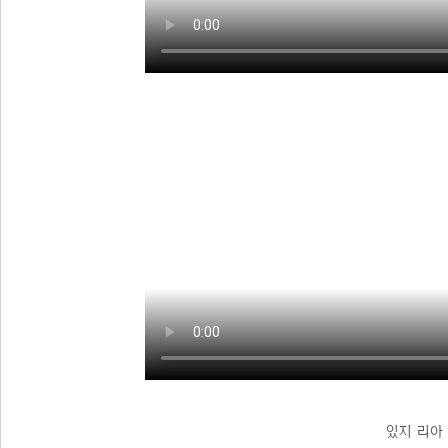
있지 리아