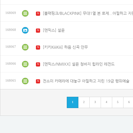
[블랙핑크/BLACKPINK] 무대1열 본 로제...아찔하고 지린
168069
N
[엔믹스] 설윤
168068
N
[키키KiiiKiii] 하음 신곡 안무
168067
N
[엔믹스/NMIXX] 설윤 청바지 힙라인 레전드
168066
N
전소미 카메라에 대놓구 아찔하고 지린 19금 행위예술
168065
N
1
2
3
4
5
6