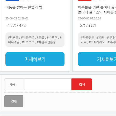
어둠을 밝히는 한줄기 빛
어른들을 위한 놀이터 &
놀이터 클라스의 차이를
25-06-03 02:56:01
25-06-03 02:26:18
4.7점 / 47명
5점 / 92명
#파워볼
,
#에볼루션
,
#슬롯
,
#스포츠
,
#
#에볼루션
,
#슬롯
,
#미니
미니게임
,
#E스포츠
,
#레볼루션홀덤
마틱
,
#보타카지노
,
#아시
자세히보기
자세히보
전체