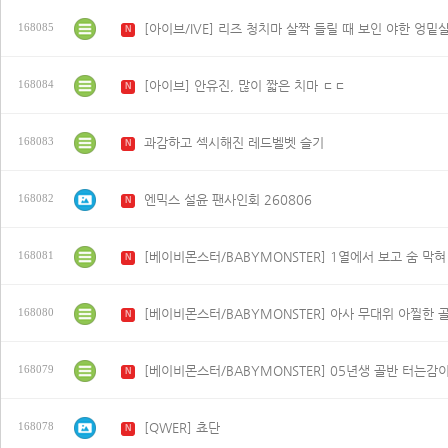
[아이브/IVE] 리즈 청치마 살짝 들릴 때 보인 야한 엉밑
168085
N
[아이브] 안유진, 많이 짧은 치마 ㄷㄷ
168084
N
과감하고 섹시해진 레드벨벳 슬기
168083
N
엔믹스 설윤 팬사인회 260806
168082
N
168081
N
168080
N
168079
N
[QWER] 쵸단
168078
N