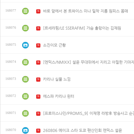
바로 앞에서 본 트와이스 미나 밀착 지름 원피스 몸매
168077
N
[르세라핌/LE SSERAFIM] 가슴 출렁이는 김채원
168076
N
소진이모 근황
168075
N
[엔믹스/NMIXX] 설윤 무대위에서 지리고 아찔한 기마
168074
N
카리나 실물 느낌
168073
N
에스파 카리나 윈터
168072
N
168071
N
260806 메이크 스타 도쿄 팬산인회 엔믹스 설윤
168070
N