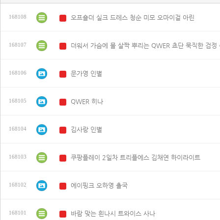
오프숄더 실크 드레스 청순 미모 오마이걸 아린
168108
N
168107
N
문가영 인별
168106
N
QWER 히나
168105
N
김사랑 인별
168104
N
쿠팡플레이 2일차 트리플에스 김채연 하이라이트
168103
N
에이핑크 오하영 출국
168102
N
바람 맞는 흰나시 트와이스 사나
168101
N