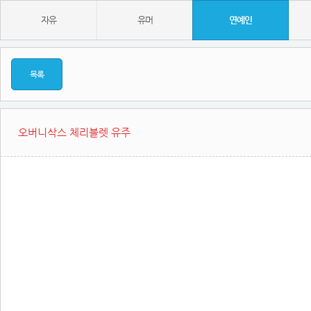
자유
유머
연예인
목록
오버니삭스 체리블렛 유주