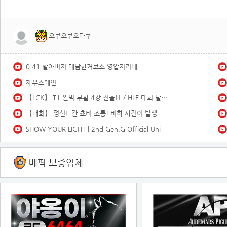
오쿠오쿠오타쿠
0:41 할아버지 대담한거보소 영압지리네
제우스웨인
【LCK】 T1 완벽 부활 4강 진출!! / HLE 대회 탈락 / GEN 4강 진출 - 2026 EWC
【대회】 정신나간 쵸비 조롱+비하 사건이 발생했습니다 ㄷㄷ / 말이 안되는 해명 - 롤 이스포츠
SHOW YOUR LIGHT | 2nd Gen.G Official Uniform
베픽 보증업체