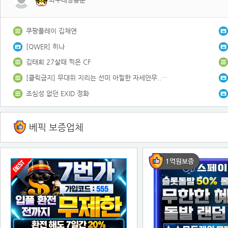
쿠팡플레이 김채연
[QWER] 히나
김태희 27살때 찍은 CF
[클릭금지] 무대위 지리는 선미 아찔한 자세안무....[클릭금지][후방]
조심성 없던 EXID 정화
베픽 보증업체
1억원보증