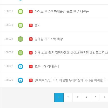
아이브 안유진 파워풀한 솔로 안무 내전근
168031
N
슬기
168030
N
김채원 치즈스틱 먹방
168029
N
언제 봐도 좋은 검정핫팬츠 아이브 안유진 애티튜드 댄브
168028
N
조은나래 아나운서
168027
N
[아이브/IVE] 이서 아찔한 무대의상에 지리는 피지컬 
168026
N
1
2
3
4
5
6