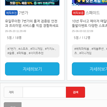
7번가
스페이드
베픽추천
베픽보증
유일무이한 7번가의 품격 검증된 안전
10년 무사고 메이저 매
과 프리미엄 서비스를 직접 경험하세요
돌발이벤트 다양한 스포
26-05-20 11:29:49
25-06-03 02:22:09
5점 / 18명
5점 / 112명
#7번가
,
#스포츠
,
#미니게임
,
#카지노
,
#베픽파워볼
,
#에볼루션
,
#슬롯
,
#파워볼
,
#사이트추천
츠
,
#미니게임
자세히보기
자세히보