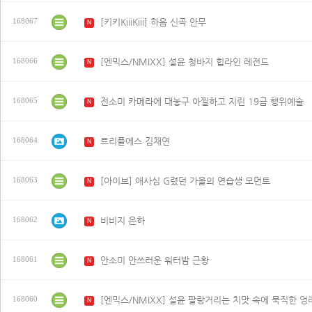
[키키KiiiKiii] 하음 신곡 안무
168067
N
[엔믹스/NMIXX] 설윤 청바지 힙라인 레전드
168066
N
전소미 카메라에 대놓구 아찔하고 지린 19금 행위예술
168065
N
트리플에스 김채연
168064
N
[아이브] 애사심 G렸던 가을의 연습생 모먼트
168063
N
비비지 은하
168062
N
안소미 안쓰러운 워터밤 근황
168061
N
[엔믹스/NMIXX] 설윤 팔랑거리는 치맛 속에 묵직한 엉
168060
N