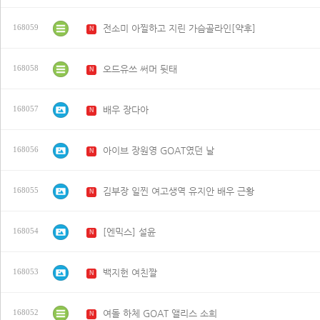
전소미 아찔하고 지린 가슴골라인[약후]
168059
N
오드유쓰 써머 뒷태
168058
N
배우 장다아
168057
N
아이브 장원영 GOAT였던 날
168056
N
김부장 일찐 여고생역 유지안 배우 근황
168055
N
[엔믹스] 설윤
168054
N
백지헌 여친짤
168053
N
여돌 하체 GOAT 앨리스 소희
168052
N