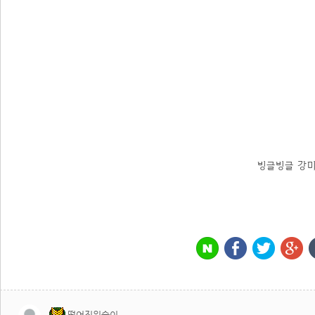
빙글빙글 강
떨어진원숭이