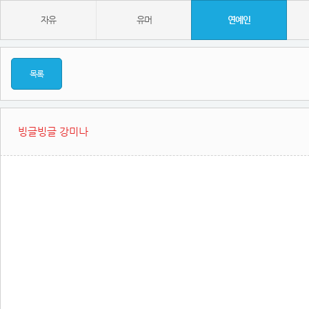
자유
유머
연예인
목록
빙글빙글 강미나