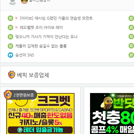
[아이브] 애사심 G렸던 가을의 연습생 모먼트
N
레드벨벳 조이,아이브 레이
N
맞으니까 가사가 기억이 안난다는 유나
케플러 김채현 숨길수 없는 볼륨
송선미 SNS
베픽 보증업체
2천만원보증