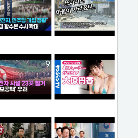
“6·3 지방선거 앞두고 신천지 민주당 가입 정황”…합수본, 수사 확대
0:41 할아버지 대담한거보소 영압지리네
와꾸대장봉준
오쿠오쿠오타쿠
가좀 말려봐라 ㅋ
【4Kムービーグラビア】OL×コスプレイヤーの二刀流ヒロイン #大原円香 ちゃんが再登場！“殻を破る”をテーマに可愛らしさも破壊力もパワーアップした水着撮影に最高画質で没入密着！【メイキング】
떨어진원숭이
손나은