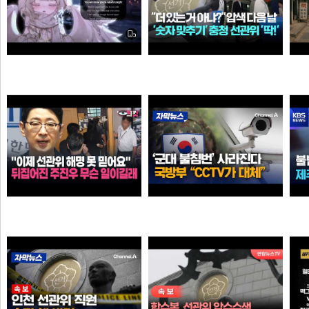
Call Of Silence - Clear Sky remix • Cover: Mirai | Atack on titan ost | Cover - Vtuber
더 있는 거 아냐?" 압수수색 다음 날...충청 선관위서도 '숫자 맞추기' 포착
탈
타짜신정환
애플
"이제 선관위 해명 못 믿어요" 뒤집어진 주진우 무슨 일이길래
'군대 불침번' 사라진다… 국방부 "CCTV로 대체 가능"
타짜신정환
크롬