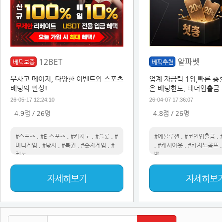
12BET
알파벳
베픽보증
베픽추천
무사고 메이저, 다양한 이벤트와 스포츠
업계 자금력 1위,빠른 충
배팅의 완성!
은 베팅한도, 테더입출금
실시간 베팅 캐시아웃가
26-05-17 12:24:10
26-04-07 17:36:07
4.9점 / 26명
4.8점 / 26명
#스포츠
,
#E-스포츠
,
#카지노
,
#슬롯
,
#
#에볼루션
,
#코인입출금
,
미니게임
,
#낚시
,
#복권
,
#숫자게임
,
#
,
#캐시아웃
,
#카지노콤프
케노
백
자세히보기
자세히보