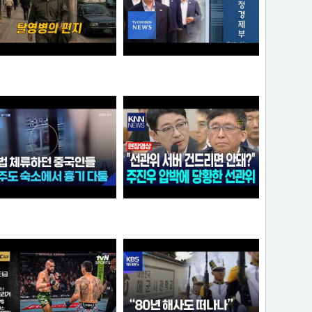
영병의 편지
李 아파트 근저당 비판 재경부 게시글 당일 삭제…"대출 막더니 내로남불"
크롬
애플
불법 체류하던 중국인들...제주도 숙소에서 흉기 다툼
"선관위 서버는 건드리면 안돼?" 주진우 압박에 '당황'한 선관위 사무총장142142421
아이언맨
가습기