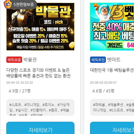
5천만원보증
박물관
벳마트
베픽보증
베픽추천
다양한 스포츠 경기와 이벤트 & 높은
대한민국 1등 베팅솔루션
배당률에 빠른 충전과 한도 없는 환전
26-04-15 16:23:32
25-06-03 03:00:57
4.9점 / 27명
4.6점 / 45명
#스포츠
,
#미니게임
,
#토지노
,
#가상게
#파워볼
,
#에볼루션
,
#슬
임
,
#실시간
,
#인플레이
,
#콤프
,
#에볼
미니게임
,
#E스포츠
,
#레
루션
,
#슬롯
,
#페이백
자세히보기
자세히보