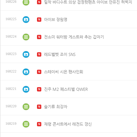
밀착 바디수트 의상 검정핫팬츠 아이브 안유진 허벅지
168226
N
아이브 장원영
168225
N
전소미 워터밤 게스트와 추는 갑자기
168224
N
레드벨벳 조이 SNS
168223
N
스테이씨 시은 팬사인회
168222
N
진주 M2 페스티벌 QWER
168221
N
슬기류 최강자
168220
N
채령 콘서트에서 레전드 갱신
168219
N