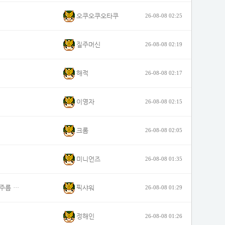
오쿠오쿠오타쿠
26-08-08 02:25
질주머신
26-08-08 02:19
해적
26-08-08 02:17
이영자
26-08-08 02:15
크롬
26-08-08 02:05
미니언즈
26-08-08 01:35
픽샤워
더워서 가슴에 물 살짝 뿌리는 QWER 쵸단 묵직한 검정 주름 민소매
26-08-08 01:29
정해인
26-08-08 01:26