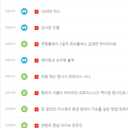
QWER 히나
168105
N
김사랑 인별
168104
N
쿠팡플레이 2일차 트리플에스 김채연 하이라이트
168103
N
에이핑크 오하영 출국
168102
N
바람 맞는 흰나시 트와이스 사나
168101
N
빵모자 크롭티 허리라인 프로미스나인 백지헌 팬사인회
168100
N
돈 없었던 이나경이 동생 앞에서 가오를 살린 방법(프로
168099
N
핫팬츠 맨살 아이브 안유진
168098
N