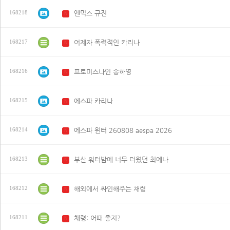
엔믹스 규진
168218
N
어제자 폭력적인 카리나
168217
N
프로미스나인 송하영
168216
N
에스파 카리나
168215
N
에스파 윈터 260808 aespa 2026
168214
N
부산 워터밤에 너무 더웠던 최예나
168213
N
해외에서 싸인해주는 채령
168212
N
채령: 어때 좋지?
168211
N