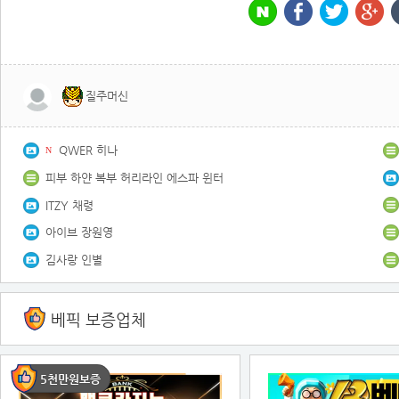
질주머신
QWER 히나
N
피부 하얀 복부 허리라인 에스파 윈터
ITZY 채령
아이브 장원영
김사랑 인별
베픽 보증업체
5천만원보증