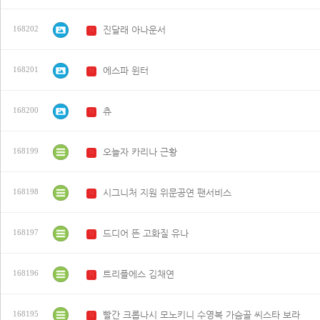
진달래 아나운서
168202
N
에스파 윈터
168201
N
츄
168200
N
오늘자 카리나 근황
168199
N
시그니처 지원 위문공연 팬서비스
168198
N
드디어 뜬 고화질 유나
168197
N
트리플에스 김채연
168196
N
빨간 크롭나시 모노키니 수영복 가슴골 씨스타 보라
168195
N