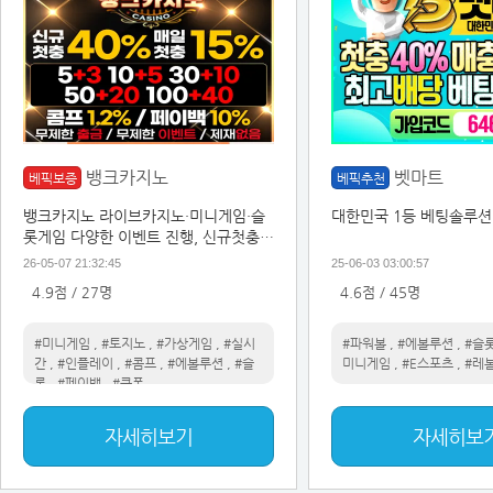
뱅크카지노
벳마트
베픽보증
베픽추천
뱅크카지노 라이브카지노·미니게임·슬
대한민국 1등 베팅솔루션
롯게임 다양한 이벤트 진행, 신규첫충·
재충·페이백·콤프 지급 혜택과 빠른충전
26-05-07 21:32:45
25-06-03 03:00:57
무제한환전 지원
4.9점 / 27명
4.6점 / 45명
#미니게임
,
#토지노
,
#가상게임
,
#실시
#파워볼
,
#에볼루션
,
#슬
간
,
#인플레이
,
#콤프
,
#에볼루션
,
#슬
미니게임
,
#E스포츠
,
#레
롯
,
#페이백
,
#쿠폰
자세히보기
자세히보