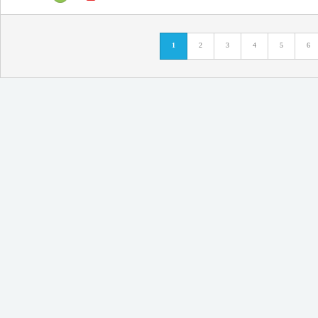
1
2
3
4
5
6