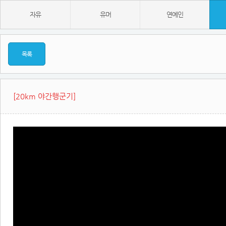
자유
유머
연예인
목록
[20km 야간행군기]