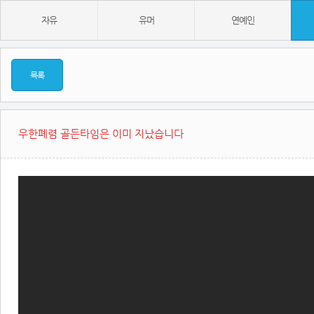
자유
유머
연예인
목록
우한폐렴 골든타임은 이미 지났습니다