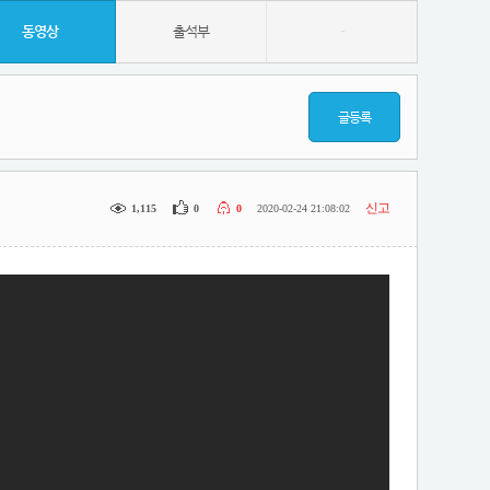
동영상
출석부
-
글등록
신고
1,115
0
0
2020-02-24 21:08:02