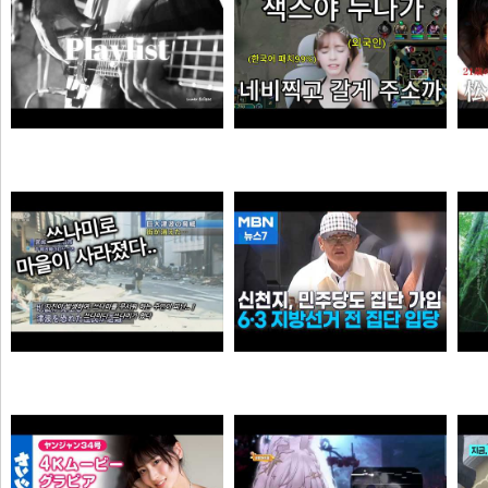
듣게
엘프녀가 롤하다 극대노하게된 이유
순대국
오타쿠
0:41 할아버지 대담한거보소 영압지리네
신천지, 6·3 지방선거 전 민주당 집단 입당…수도권 지역
오쿠오쿠오타쿠
떨어진원숭이