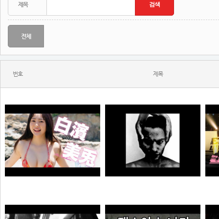
전체
번호
제목
MONSTA - Holdin' On (Skrillex & Nero Remix)
젠
【#白濱美兎】変わらぬあどけなさから、こぼれおちる色気。――デジタル写真集『あの日の約束、大人の答え。』好評発売中！ Miu Shirahama
N
극혐
곰비서