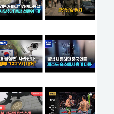
더 있는 거 아냐?" 압수수색 다음 날...충청 선관위서도 '숫자 맞추기' 포착
탈영병의 편지
애플
크롬
'군대 불침번' 사라진다… 국방부 "CCTV로 대체 가능"
불법 체류하던 중국인들...제주도 숙소에서 흉기 다툼
크롬
아이언맨