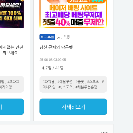
당근벳
베픽추천
 제재없는 안전
당신 근처의 당근벳
 느껴보세요
25-06-03 03:02:05
4.7점 / 41명
게임
,
#프라그
#파워볼
,
#에볼루션
,
#슬롯
,
#스포츠
,
#
아게이밍
미니게임
,
#E스포츠
,
#레볼루션홀덤
기
자세히보기