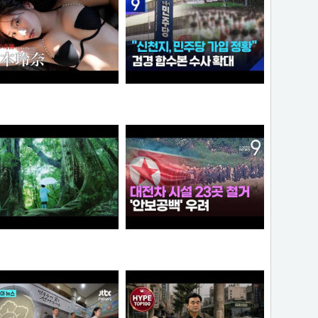
“6·3 지방선거 앞두고 신천지 민주당 가입 정황”…합수본, 수사 확대
【#松本玲奈】話題のショートドラマ出演女優が待望の水着グラビアに挑戦！――デジタル写真集『21歳の奇跡』好評発売中！ Reina Matsumoto
와꾸대장봉준
타짜신정환
[원작] 지금 만나러 갑니다 OST -시간을 넘어서
누가좀 말려봐라 ㅋ
아이언맨
떨어진원숭이